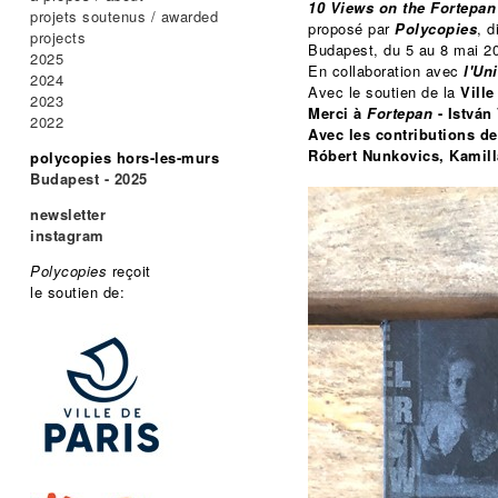
10 Views on the Fortepan
projets soutenus / awarded
proposé par
Polycopies
, d
projects
Budapest, du 5 au 8 mai 2
2025
En collaboration avec
l'Un
2024
Avec le soutien de la
Ville
2023
Merci à
Fortepan
-
István
2022
Avec les contributions d
Róbert Nunkovics, Kamilla
polycopies hors-les-murs
Budapest - 2025
newsletter
instagram
Polycopies
reçoit
le soutien de: