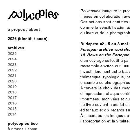
Polycopies
inaugure le pr
menés en collaboration avec
Ces actions sont centrées s
comme la sensibilisation au
à propos / about
du livre et de la photogra
2026 (bientôt / soon)
Budapest #2 - 5 au 8 mai
archives
Fortepan archive worksh
2025
10 Views on the Fortepan
2024
d’un ouvrage collectif à pa
2023
rassemble environ 205 000
2022
investi librement cette bas
2021
thématique, typologique, nar
2020
ensemble de photographies
2019
À travers le choix des ima
2018
d’impression, chaque contr
2017
imprimées, archivées et nu
2016
Le livre devient alors ici u
2015
éditoriaux et dix regards 
2014
À l’heure où les images se 
l’appropriation et la vitali
polycopies &co
à propos / about